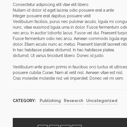
Consectetur adipiscing elit vtae elit libero
Nullam id dolor id eget lacinia odio posuere erat a ante
Integer posuere erat dapibus posuere velit
Vestibulum facilisis, purus nec pulvinar iaculis, ligula mi cong
nunc, vitae euismod ligula urna in dolor. Fusce fermentum odi
nec arcu. In auctor lobortis lacus. Fusce vel dui. Praesent turpis
Fusce fermentum odio nec arcu. Aenean commodo ligula ege
dolor. Etiam iaculis nunc ac metus. Praesent blandit laoreet nib
In hac habitasse platea dictumst. In hac habitasse platea
dictumst. Ut varius tincidunt libero. Donec id justo.
Vestibulum ante ipsum primis in faucibus orci luctus et ultrice
posuere cubilia Curae; Nam at velit nisl. Aenean vitae est nisl.
Cras molestie molestie nisl vel imperdiet. Donec vel mi sem.
CATEGORY:
Publishing
Research
Uncategorized