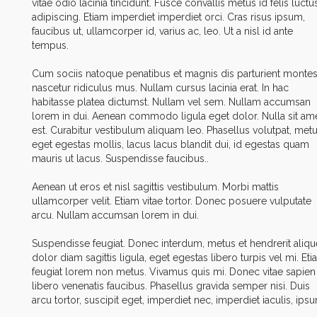
vitae odio lacinia tincidunt. Fusce convallis metus id felis luctu
adipiscing. Etiam imperdiet imperdiet orci. Cras risus ipsum,
faucibus ut, ullamcorper id, varius ac, leo. Ut a nisl id ante
tempus.
Cum sociis natoque penatibus et magnis dis parturient montes
nascetur ridiculus mus. Nullam cursus lacinia erat. In hac
habitasse platea dictumst. Nullam vel sem. Nullam accumsan
lorem in dui. Aenean commodo ligula eget dolor. Nulla sit am
est. Curabitur vestibulum aliquam leo. Phasellus volutpat, met
eget egestas mollis, lacus lacus blandit dui, id egestas quam
mauris ut lacus. Suspendisse faucibus..
Aenean ut eros et nisl sagittis vestibulum. Morbi mattis
ullamcorper velit. Etiam vitae tortor. Donec posuere vulputate
arcu. Nullam accumsan lorem in dui.
Suspendisse feugiat. Donec interdum, metus et hendrerit alique
dolor diam sagittis ligula, eget egestas libero turpis vel mi. Et
feugiat lorem non metus. Vivamus quis mi. Donec vitae sapien
libero venenatis faucibus. Phasellus gravida semper nisi. Duis
arcu tortor, suscipit eget, imperdiet nec, imperdiet iaculis, ips